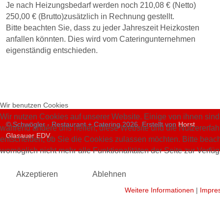
Je nach Heizungsbedarf werden noch 210,08 € (Netto)
250,00 € (Brutto)zusätzlich in Rechnung gestellt.
Bitte beachten Sie, dass zu jeder Jahreszeit Heizkosten
anfallen könnten. Dies wird vom Cateringunternehmen
eigenständig entschieden.
Wir benutzen Cookies
Wir nutzen Cookies auf unserer Website. Einige von ihnen sind e
© Schwögler - Restaurant + Catering 2026, Erstellt von
Horst
während andere uns helfen, diese Website und die Nutzererfah
Glasauer EDV
.
entscheiden, ob Sie die Cookies zulassen möchten. Bitte beach
womöglich nicht mehr alle Funktionalitäten der Seite zur Verfü
Akzeptieren
Ablehnen
Weitere Informationen
|
Impre