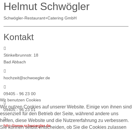
Helmut Schwögler
Schwögler-Restaurant+Catering GmbH
Kontakt
Adresse:
Stinkelbrunnstr. 18
Bad Abbach
E-Mail:
hochzeit@schwoegler.de
Telefon:
09405 - 96 23 00
Wir benutzen Cookies
Fax:
Wir nutzen Cookies auf unserer Website. Einige von ihnen sind
09405 - 96 23 01
essenziell für den Betrieb der Seite, während andere uns
Website:
helfen, diese Website und die Nutzererfahrung zu verbessern.
http://www.schwoegler.de
Sie können selbst entscheiden, ob Sie die Cookies zulassen